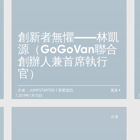
創新者無懼——林凱
創造源於求變——
源（GoGoVan聯合
Emma Yang (
創辦人兼首席執行
Timeless 創辦人 )
官）
作者：JUMPSTARTER
商業資訊
更多
2019年1月10日
分享