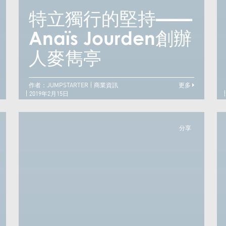
特立獨行的堅持——
視野論成敗——蘭桂
Anaïs Jourden創辦
A
坊集團主席盛智文
人麥雋亭
作者：JUMPSTARTER
商業資訊
更多
2019年2月15日
分享