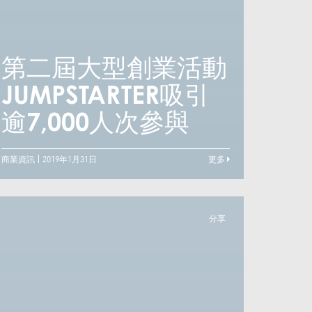
第二屆大型創業活動
第二
失敗、等候、再嘗試
JUMPSTARTER吸引
JUM
——森美成功三部曲
逾7,000人次參與
逾7
商業資訊
2019年1月31日
更多
分享