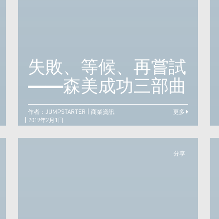
逆境中，做最好的自
己——極地馬拉松跑
失敗、等候、再嘗試
手盧俊賢
——森美成功三部曲
作者：JUMPSTARTER
商業資訊
更多
2019年2月1日
分享