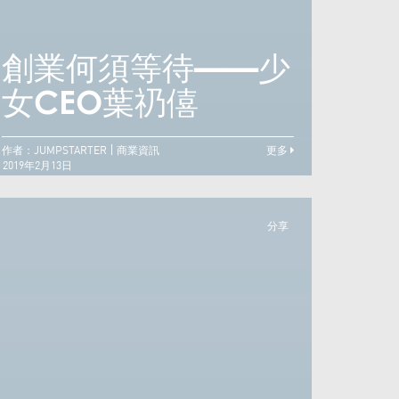
特立獨行的堅持——
naïs Jourden創辦
創業何須等待——少
創業
人麥雋亭
女CEO葉礽僖
女C
作者：JUMPSTARTER
商業資訊
更多
2019年2月13日
分享