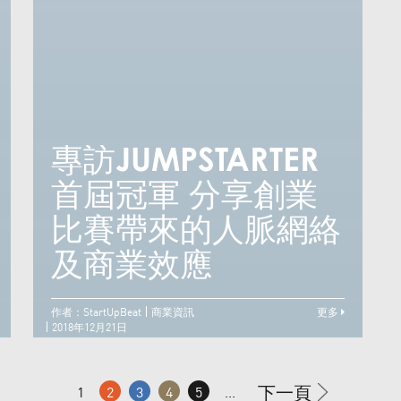
專訪JUMPSTARTER
專
第二屆大型創業盛典
首屆冠軍 分享創業
JUMPSTARTER門票
比賽帶來的人脈網絡
現正公開發售
及商業效應
作者：StartUpBeat
商業資訊
更多
2018年12月21日
下一頁
1
2
3
4
5
...