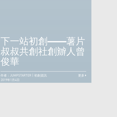
創新者無懼——林凱
源（GoGoVan聯合
下一站初創——薯片
下一
創辦人兼首席執行
叔叔共創社創辧人曾
叔叔
官）
俊華
俊華
作者：JUMPSTARTER
初創資訊
更多
2019年1月4日