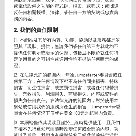
或電信設備之功能的程式碼、檔案、或程式；或(d)違
反任何相關授權、法律、或任何一方的契約或忠實義
務的內容。
2. 我們的責任限制
(1) 本網站及其所有內容、功能、協助以及服務都是依
照其「現狀」提供，無論我們或任何第三方就此均不
提供任何明示或暗示的保證，包括且不限於就任何特
定使用目的之可銷性或適用性均不提供任何暗示的保
證。
(2) 在法律允許的範圍內，無論Jumpstarter委員會或任
何第三方，在任何情況下都不為任何間接損害、特殊
損害、衍生性損害、或懲罰性損害，或者任何經營損
失、營收損失、利潤損失、商譽損失、內容或資料的
損失負任何責任。在法律允許的範圍內，對於使用本
網站或使用我們的服務所產生的損害，Jumpstarter委
員會在任何情況下僅就在美金100元之範圍內負責。
(3) 本網站僅依其現狀且僅於上線時提供使用，且我們
有權不先行通知您而隨時改變任何或全部的內容、功
能以及服務。我們也有權對於您已經參與的特定活動