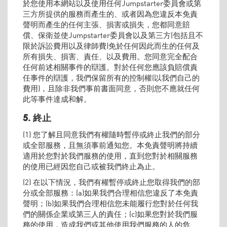
於您使用本網站以及使用任何Jumpstarter委員會或第
三方所提供的服務而產生的、或者因為您違反本免責
聲明而產生的任何主張、損害或損失，您都同意賠
償、保衛並使Jumpstarter委員會以及第三方(包括且不
限於訴訟費用以及律師費)免於任何因此而生的任何及
所有損失、損害、責任、以及費用。您同意完全配合
任何前述相關事件的辯護。對於任何您應該負賠償責
任事件的辯護，我們保留所有的控制權(以我們自己的
費用)，且除非我們事前書面同意，否則您不應就任何
此等事件達成和解。
5. 終止
(1) 您了解且同意我們有權隨時暫停或終止我們的部分
或全部服務，且無須事前通知您。本免責聲明將持續
適用於您對於我們服務的使用，直到您對於相關服務
的使用已經因您自己或被我們終止為止。
(2) 在以下情況，我們有權暫停或終止您取得我們的部
分或全部服務：(a)如果我們合理相信您違反了本免責
聲明；(b)如果我們合理相信您未能履行您對於任何我
們的關係企業或第三人的責任；(c)如果您對於我們服
務的使用，造成我們或其他使用我們服務的人的危