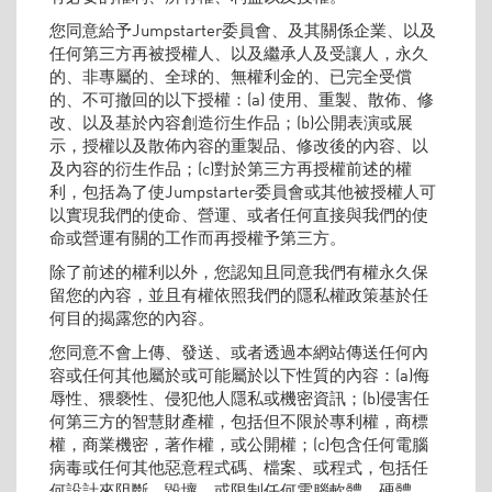
您同意給予Jumpstarter委員會、及其關係企業、以及
任何第三方再被授權人、以及繼承人及受讓人，永久
的、非專屬的、全球的、無權利金的、已完全受償
的、不可撤回的以下授權：(a) 使用、重製、散佈、修
改、以及基於內容創造衍生作品；(b)公開表演或展
示，授權以及散佈內容的重製品、修改後的內容、以
及內容的衍生作品；(c)對於第三方再授權前述的權
利，包括為了使Jumpstarter委員會或其他被授權人可
以實現我們的使命、營運、或者任何直接與我們的使
命或營運有關的工作而再授權予第三方。
除了前述的權利以外，您認知且同意我們有權永久保
留您的內容，並且有權依照我們的隱私權政策基於任
何目的揭露您的內容。
您同意不會上傳、發送、或者透過本網站傳送任何內
容或任何其他屬於或可能屬於以下性質的內容：(a)侮
辱性、猥褻性、侵犯他人隱私或機密資訊；(b)侵害任
何第三方的智慧財產權，包括但不限於專利權，商標
權，商業機密，著作權，或公開權；(c)包含任何電腦
病毒或任何其他惡意程式碼、檔案、或程式，包括任
何設計來阻斷、毀壞、或限制任何電腦軟體、硬體、