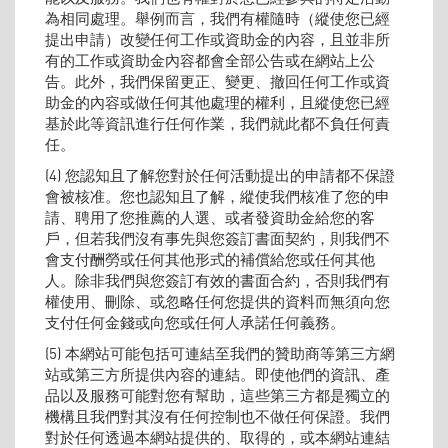
為相同處理。舉例而言，我們有權隨時（縱使您已經
提出申請）改變任何工作或資助金的內容，且並非所
有的工作或資助金內容都會全部公告或在網站上公
告。此外，我們保留更正、變更、撤回任何工作或資
助金的內容或做任何其他處理的權利，且縱使您已經
基於此等資訊進行任何作業，我們就此都不負任何責
任。
(4) 您認知且了解您對於任何活動提出的申請都不保證
會被核准。您也認知且了解，縱使我們核准了您的申
請、聘用了您推薦的人選、或者發資助金給您的客
戶，但若我們沒有事先與您簽訂書面契約，則我們不
會支付酬勞或任何其他形式的補償給您或任何其他
人。除非我們與您簽訂有效的書面合約，否則我們有
權使用、刪除、或忽略任何您提供的資料而無須向您
支付任何金錢或向您或任何人承諾任何義務。
(5) 本網站可能包括可連結至我們的贊助商等第三方網
站或第三方所提供內容的連結。即使他們的資訊、產
品以及服務可能對您有幫助，這些第三方都是獨立的
機構且我們對其沒有任何控制也不做任何保證。我們
對於任何透過本網站提供的、取得的，或本網站連結