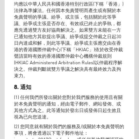
均應以中華人民共和國香港特別行政區(下稱「香港」)
法律為準據法。任何因本免責聲明而產生或有關於本
免責聲明的爭議、紛爭、或主張，包括關於此等爭
議、紛爭或主張是否存在、有效或已終止的爭執，都
應先透過雙方友好協商解決之。如果雙方未能在一方
已通知他方其欲提出爭議、紛爭或提交仲裁之日起30
日內達成和解，則此等爭議、紛爭或主張應交由在香
港的香港國際仲裁中心(下稱「HKIAC」)依於收受仲裁
聲請當時有效的香港國際仲裁中心機構仲裁規則
(HKIAC Administered Arbitration Rules)以仲裁程序解
決之。仲裁判斷就雙方爭議之解決具有最終效力及拘
束力。
8. 通知
(1) 任何我們所發出關於您對於我們服務的使用且有關
於本免責聲明的通知，經由電子郵件、網站發佈、或
其他方式為之。此等通知於發出日或發佈日起生效且
視為已向您送達。
(2) 您同意就有關於我們的服務及/或關於本免責聲明的
事項，將會透過以下電子郵件地址：